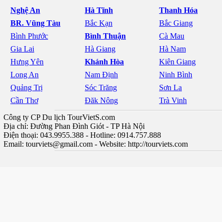
Nghệ An
Hà Tĩnh
Thanh Hóa
BR. Vũng Tàu
Bắc Kạn
Bắc Giang
Bình Phước
Bình Thuận
Cà Mau
Gia Lai
Hà Giang
Hà Nam
Hưng Yên
Khánh Hòa
Kiên Giang
Long An
Nam Định
Ninh Bình
Quảng Trị
Sóc Trăng
Sơn La
Cần Thơ
Đăk Nông
Trà Vinh
Công ty CP Du lịch TourVietS.com
Địa chỉ: Đường Phan Đình Giót - TP Hà Nội
Điện thoại: 043.9955.388 - Hotline: 0914.757.888
Email:
tourviets@gmail.com
- Website: http://tourviets.com