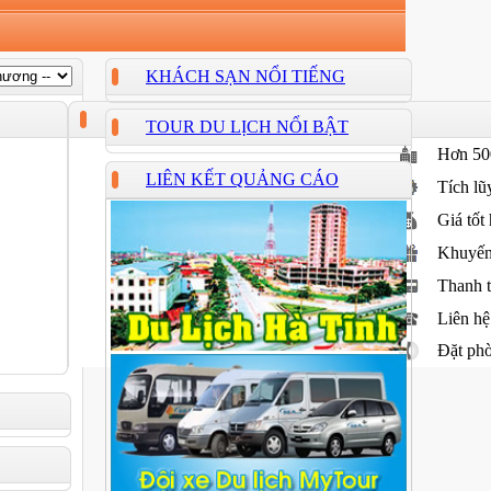
KHÁCH SẠN NỔI TIẾNG
TOUR DU LỊCH NỔI BẬT
Hơn
50
LIÊN KẾT QUẢNG CÁO
Tích l
Giá tốt
Khuyến 
Thanh 
Liên hệ
Đặt ph