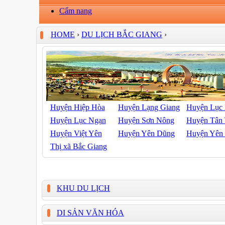
Cẩm nang
HOME
›
DU LỊCH BẮC GIANG
›
Huyện Hiệp Hòa
Huyện Lạng Giang
Huyện Lục
Huyện Lục Ngạn
Huyện Sơn Nông
Huyện Tân
Huyện Việt Yên
Huyện Yên Dũng
Huyện Yên
Thị xã Bắc Giang
KHU DU LỊCH
DI SẢN VĂN HÓA