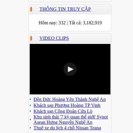
THÔNG TIN TRUY CẬP
Hôm nay:
332
|
Tất cả:
3,182,919
VIDEO CLIPS
Đền Đức Hoàng Yên Thành Nghệ An
Khách sạn Phượng Hoàng TP Vinh
Khách sạn Công Đoàn Cửa Lò
Khu sinh thái '7 kỳ quan thế giới' Synot
Asean Hưng Nguyên Nghệ An
Thuê xe du lịch 4 chỗ Nissan Teana