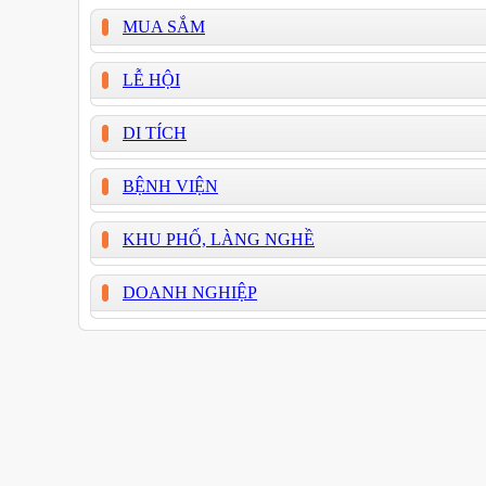
MUA SẮM
LỄ HỘI
DI TÍCH
BỆNH VIỆN
KHU PHỐ, LÀNG NGHỀ
DOANH NGHIỆP