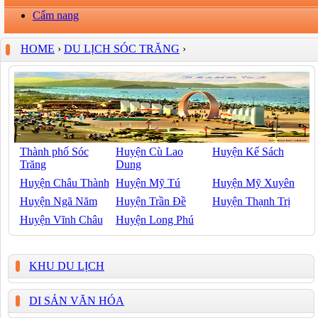
Cẩm nang
HOME
›
DU LỊCH SÓC TRĂNG
›
Thành phố Sóc
Huyện Cù Lao
Huyện Kế Sách
Trăng
Dung
Huyện Châu Thành
Huyện Mỹ Tú
Huyện Mỹ Xuyên
Huyện Ngã Năm
Huyện Trần Đề
Huyện Thạnh Trị
Huyện Vĩnh Châu
Huyện Long Phú
KHU DU LỊCH
DI SẢN VĂN HÓA