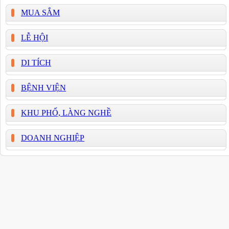
MUA SẮM
LỄ HỘI
DI TÍCH
BỆNH VIỆN
KHU PHỐ, LÀNG NGHỀ
DOANH NGHIỆP