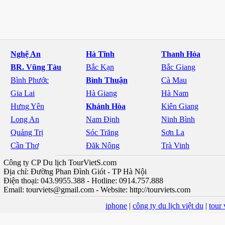
Nghệ An
Hà Tĩnh
Thanh Hóa
BR. Vũng Tàu
Bắc Kạn
Bắc Giang
Bình Phước
Bình Thuận
Cà Mau
Gia Lai
Hà Giang
Hà Nam
Hưng Yên
Khánh Hòa
Kiên Giang
Long An
Nam Định
Ninh Bình
Quảng Trị
Sóc Trăng
Sơn La
Cần Thơ
Đăk Nông
Trà Vinh
Công ty CP Du lịch TourVietS.com
Địa chỉ: Đường Phan Đình Giót - TP Hà Nội
Điện thoại: 043.9955.388 - Hotline: 0914.757.888
Email:
tourviets@gmail.com
- Website: http://tourviets.com
iphone
|
công ty du lịch việt du
|
tour