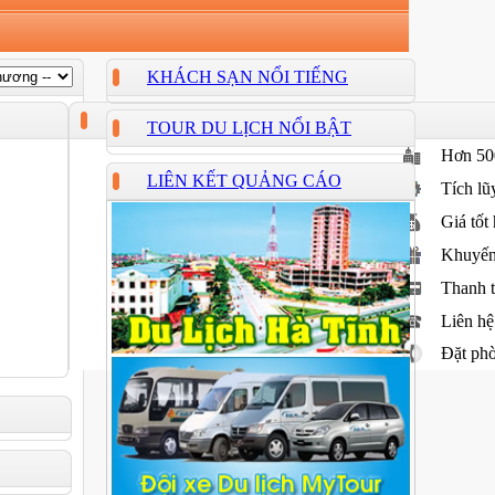
KHÁCH SẠN NỔI TIẾNG
TOUR DU LỊCH NỔI BẬT
Hơn
50
LIÊN KẾT QUẢNG CÁO
Tích l
Giá tốt
Khuyến 
Thanh 
Liên hệ
Đặt ph