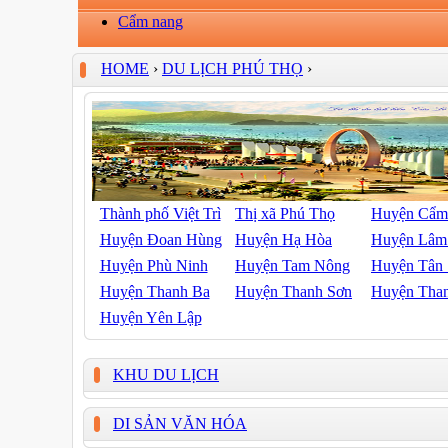
Cẩm nang
HOME
›
DU LỊCH PHÚ THỌ
›
Thành phố Việt Trì
Thị xã Phú Thọ
Huyện Cẩm
Huyện Đoan Hùng
Huyện Hạ Hòa
Huyện Lâm
Huyện Phù Ninh
Huyện Tam Nông
Huyện Tân
Huyện Thanh Ba
Huyện Thanh Sơn
Huyện Tha
Huyện Yên Lập
KHU DU LỊCH
DI SẢN VĂN HÓA