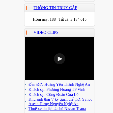
THÔNG TIN TRUY CẬP
Hôm nay:
188
|
Tất cả:
3,184,615
VIDEO CLIPS
Đền Đức Hoàng Yên Thành Nghệ An
Khách sạn Phượng Hoàng TP Vinh
Khách sạn Công Đoàn Cửa Lò
Khu sinh thái '7 kỳ quan thế giới' Synot
Asean Hưng Nguyên Nghệ An
Thuê xe du lịch 4 chỗ Nissan Teana