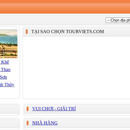
TẠI SAO CHỌN TOURVIETS.COM
 Khê
 Thao
 Sơn
nh Thủy
VUI CHƠI - GIẢI TRÍ
NHÀ HÀNG