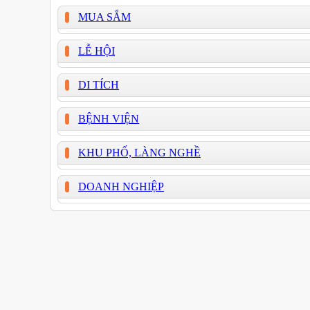
MUA SẮM
LỄ HỘI
DI TÍCH
BỆNH VIỆN
KHU PHỐ, LÀNG NGHỀ
DOANH NGHIỆP