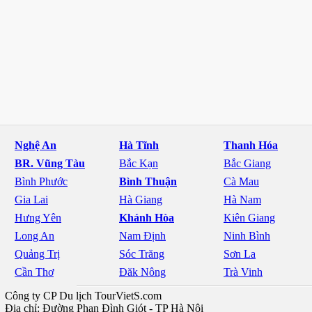
Nghệ An
Hà Tĩnh
Thanh Hóa
BR. Vũng Tàu
Bắc Kạn
Bắc Giang
Bình Phước
Bình Thuận
Cà Mau
Gia Lai
Hà Giang
Hà Nam
Hưng Yên
Khánh Hòa
Kiên Giang
Long An
Nam Định
Ninh Bình
Quảng Trị
Sóc Trăng
Sơn La
Cần Thơ
Đăk Nông
Trà Vinh
Công ty CP Du lịch TourVietS.com
Địa chỉ: Đường Phan Đình Giót - TP Hà Nội