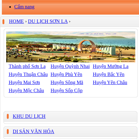
Cẩm nang
HOME
›
DU LỊCH SƠN LA
›
Thành phố Sơn La
Huyện Quỳnh Nhai
Huyện Mường La
Huyện Thuận Châu
Huyện Phù Yên
Huyện Bắc Yên
Huyện Mai Sơn
Huyện Sông Mã
Huyện Yên Châu
Huyện Mộc Châu
Huyện Sốp Cộp
KHU DU LỊCH
DI SẢN VĂN HÓA