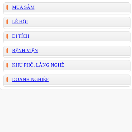
MUA SẮM
LỄ HỘI
DI TÍCH
BỆNH VIỆN
KHU PHỐ, LÀNG NGHỀ
DOANH NGHIỆP