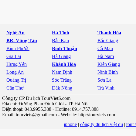
Nghệ An
Hà Tĩnh
Thanh Hóa
BR. Vũng Tàu
Bắc Kạn
Bắc Giang
Bình Phước
Bình Thuận
Cà Mau
Gia Lai
Hà Giang
Hà Nam
Hưng Yên
Khánh Hòa
Kiên Giang
Long An
Nam Định
Ninh Bình
Quảng Trị
Sóc Trăng
Sơn La
Cần Thơ
Đăk Nông
Trà Vinh
Công ty CP Du lịch TourVietS.com
Địa chỉ: Đường Phan Đình Giót - TP Hà Nội
Điện thoại: 043.9955.388 - Hotline: 0914.757.888
Email:
tourviets@gmail.com
- Website: http://tourviets.com
iphone
|
công ty du lịch việt du
|
tour